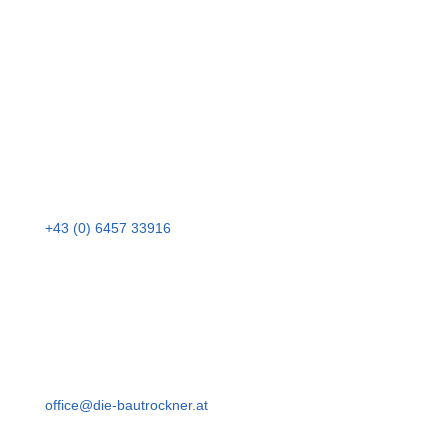
Lehenweg 163
A – 5542 Flachau
Telefon
+43 (0) 6457 33916
Email
office@die-bautrockner.at